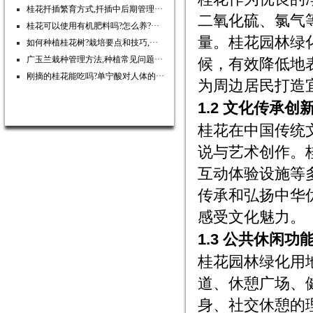
桂花扦插繁育方式,扦插中后期管理···
二氧化硫、氯气
桂花可以使用有机肥料吗?怎么养?···
量。桂花园林绿
如何种植桂花树?栽培要点和技巧,···
广玉兰栽种管理方法,种植常见问题···
候，有效降低地
刚摘的桂花能吃吗?单宁酸对人体的···
为周边居民打造
1.2 文化传承创
桂花在中国传统
说与艺术创作。
互动体验设施等
传承和弘扬中华
感受文化魅力。
1.3 公共休闲功
桂花园林绿化用
道、休憩广场、
身、社交休憩的