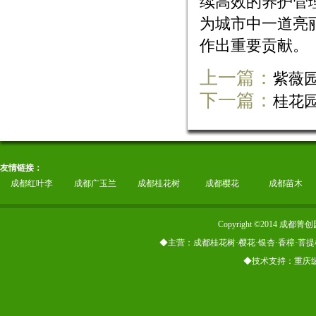
续高效的养护管
为城市中一道亮
作出重要贡献。
上一篇：
紫薇
下一篇：
桂花
友情链接：
成都红叶李
成都广玉兰
成都桂花树
成都樱花
成都苗木
Copyright ©2014
◆主营：成都桂花树·樱花·银杏·香樟·菩提
◆技术支持：重庆