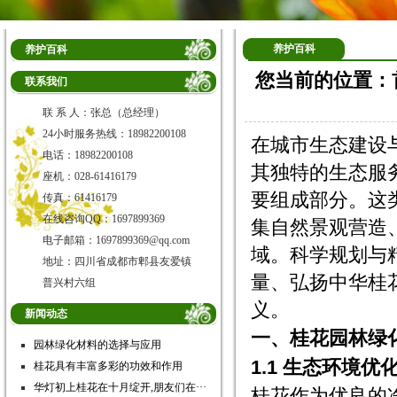
养护百科
养护百科
您当前的位置：
联系我们
联 系 人：张总（总经理）
24小时服务热线：18982200108
在城市生态建设
电话：18982200108
其独特的生态服
座机：028-61416179
要组成部分。这
传真：61416179
在线咨询QQ：1697899369
集自然景观营造
电子邮箱：1697899369@qq.com
域。科学规划与
地址：四川省成都市郫县友爱镇
量、弘扬中华桂
普兴村六组
义。
新闻动态
一、桂花园林绿
园林绿化材料的选择与应用
1.1 生态环境优
桂花具有丰富多彩的功效和作用
华灯初上桂花在十月绽开,朋友们在···
桂花作为优良的