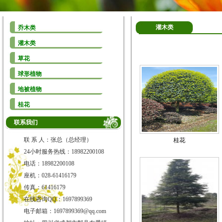
灌木类
乔木类
灌木类
草花
球形植物
地被植物
桂花
联系我们
联 系 人：张总（总经理）
桂花
24小时服务热线：18982200108
电话：18982200108
座机：028-61416179
传真：61416179
在线咨询QQ：1697899369
电子邮箱：1697899369@qq.com