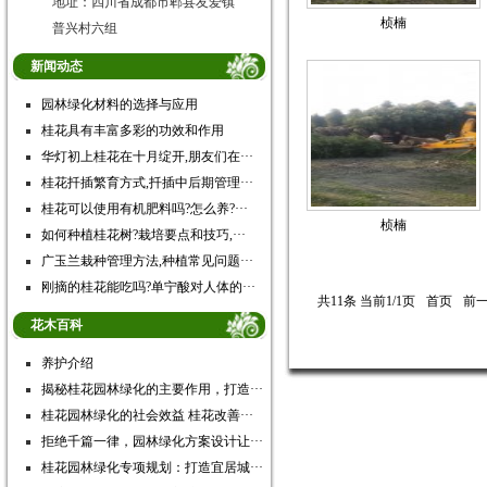
地址：四川省成都市郫县友爱镇
桢楠
普兴村六组
新闻动态
园林绿化材料的选择与应用
桂花具有丰富多彩的功效和作用
华灯初上桂花在十月绽开,朋友们在···
桂花扦插繁育方式,扦插中后期管理···
桂花可以使用有机肥料吗?怎么养?···
桢楠
如何种植桂花树?栽培要点和技巧,···
广玉兰栽种管理方法,种植常见问题···
刚摘的桂花能吃吗?单宁酸对人体的···
共11条 当前1/1页
首页
前
花木百科
养护介绍
揭秘桂花园林绿化的主要作用，打造···
桂花园林绿化的社会效益 桂花改善···
拒绝千篇一律，园林绿化方案设计让···
桂花园林绿化专项规划：打造宜居城···