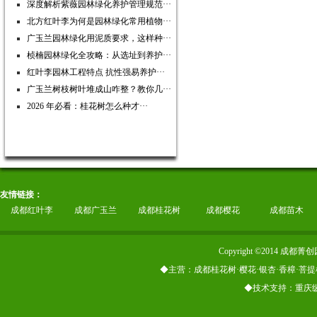
深度解析紫薇园林绿化养护管理规范···
北方红叶李为何是园林绿化常用植物···
广玉兰园林绿化用泥质要求，这样种···
桢楠园林绿化全攻略：从选址到养护···
红叶李园林工程特点 抗性强易养护···
广玉兰树枝树叶堆成山咋整？教你几···
2026 年必看：桂花树怎么种才···
友情链接：
成都红叶李
成都广玉兰
成都桂花树
成都樱花
成都苗木
Copyright ©2014
◆主营：成都桂花树·樱花·银杏·香樟·菩提
◆技术支持：重庆