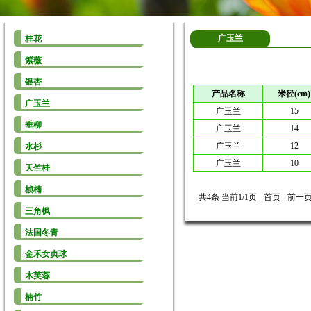
广玉兰
桂花
紫薇
银杏
产品名称
米径(cm)
广玉兰
广玉兰
15
垂柳
广玉兰
14
广玉兰
12
水杉
广玉兰
10
天竺桂
桢楠
共4条 当前1/1页
首页
前一
三角枫
法国冬青
金禾女贞球
木芙蓉
楠竹