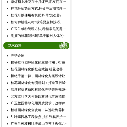
华灯初上桂花在十月绽开,朋友们在···
桂花扦插繁育方式,扦插中后期管理···
桂花可以使用有机肥料吗?怎么养?···
如何种植桂花树?栽培要点和技巧,···
广玉兰栽种管理方法,种植常见问题···
刚摘的桂花能吃吗?单宁酸对人体的···
花木百科
养护介绍
揭秘桂花园林绿化的主要作用，打造···
桂花园林绿化的社会效益 桂花改善···
拒绝千篇一律，园林绿化方案设计让···
桂花园林绿化专项规划：打造宜居城···
深度解析紫薇园林绿化养护管理规范···
北方红叶李为何是园林绿化常用植物···
广玉兰园林绿化用泥质要求，这样种···
桢楠园林绿化全攻略：从选址到养护···
红叶李园林工程特点 抗性强易养护···
广玉兰树枝树叶堆成山咋整？教你几···