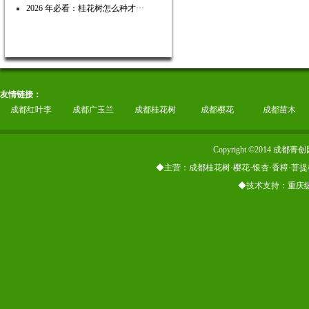
2026 年必看：桂花树怎么种才···
友情链接：
成都红叶李
成都广玉兰
成都桂花树
成都樱花
成都苗木
Copyright ©2014
◆主营：成都桂花树·樱花·银杏·香樟·菩提
◆技术支持：重庆