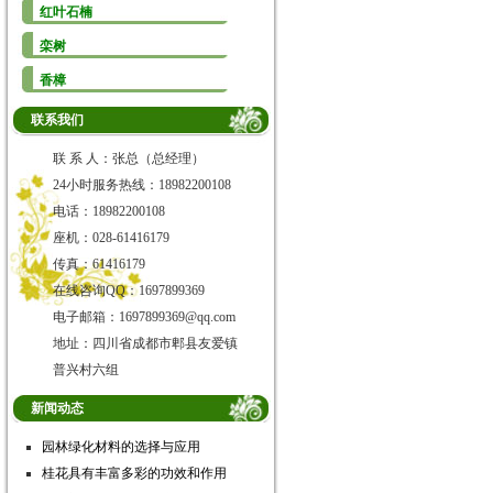
红叶石楠
栾树
香樟
联系我们
联 系 人：张总（总经理）
24小时服务热线：18982200108
电话：18982200108
座机：028-61416179
传真：61416179
在线咨询QQ：1697899369
电子邮箱：1697899369@qq.com
地址：四川省成都市郫县友爱镇
普兴村六组
新闻动态
园林绿化材料的选择与应用
桂花具有丰富多彩的功效和作用