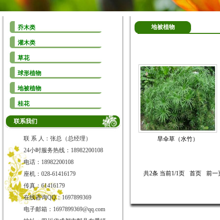
地被植物
乔木类
灌木类
草花
球形植物
地被植物
桂花
联系我们
联 系 人：张总（总经理）
旱伞草（水竹）
24小时服务热线：18982200108
电话：18982200108
共2条 当前1/1页
首页
前一
座机：028-61416179
传真：61416179
在线咨询QQ：1697899369
电子邮箱：1697899369@qq.com