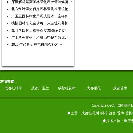
深度解析紫薇园林绿化养护管理规范···
北方红叶李为何是园林绿化常用植物···
广玉兰园林绿化用泥质要求，这样种···
桢楠园林绿化全攻略：从选址到养护···
红叶李园林工程特点 抗性强易养护···
广玉兰树枝树叶堆成山咋整？教你几···
2026 年必看：桂花树怎么种才···
友情链接：
成都红叶李
成都广玉兰
成都桂花树
成都樱花
成都苗木
Copyright ©2014
◆主营：成都桂花树·樱花·银杏·香樟·菩提
◆技术支持：重庆