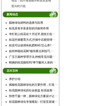
地址：四川省成都市郫县友爱镇
普兴村六组
新闻动态
园林绿化材料的选择与应用
桂花具有丰富多彩的功效和作用
华灯初上桂花在十月绽开,朋友们在···
桂花扦插繁育方式,扦插中后期管理···
桂花可以使用有机肥料吗?怎么养?···
如何种植桂花树?栽培要点和技巧,···
广玉兰栽种管理方法,种植常见问题···
刚摘的桂花能吃吗?单宁酸对人体的···
花木百科
养护介绍
揭秘桂花园林绿化的主要作用，打造···
桂花园林绿化的社会效益 桂花改善···
拒绝千篇一律，园林绿化方案设计让···
桂花园林绿化专项规划：打造宜居城···