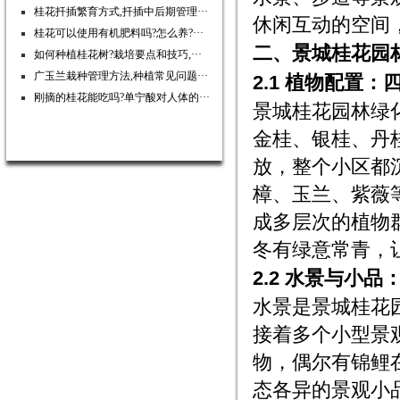
桂花扦插繁育方式,扦插中后期管理···
休闲互动的空间
桂花可以使用有机肥料吗?怎么养?···
二、景城桂花园
如何种植桂花树?栽培要点和技巧,···
广玉兰栽种管理方法,种植常见问题···
2.1 植物配置
刚摘的桂花能吃吗?单宁酸对人体的···
景城桂花园林绿
金桂、银桂、丹
放，整个小区都
樟、玉兰、紫薇
成多层次的植物
冬有绿意常青，
2.2 水景与小
水景是景城桂花
接着多个小型景
物，偶尔有锦鲤
态各异的景观小