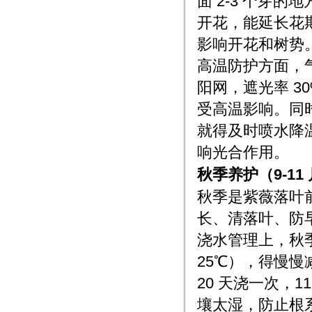
面 2-3 个芽的
开花，能延长花期
影响开花和树势
高温防护方面，
阳网，遮光率 3
受高温影响。同
就得及时喷水降
响光合作用。
秋季养护（9-1
秋季是紫薇落叶
长、清落叶、防
浇水管理上，秋季降
25℃），得慢慢减少
20 天浇一次，1
壤太湿，防止根