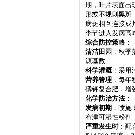
期，叶片表面出现
形或不规则黑斑
病斑相互连接成片
季节进入发病高
综合防控策略
：
清洁田园
：秋季
源基数
科学灌溉
：采用
营养管理
：每年秋
磷钾复合肥，增
化学防治方法
：
发病初期
：喷施 
布津可湿性粉剂
严重发生时
：配