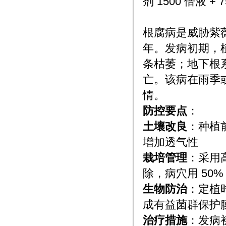
剂 1500 倍液 
3. 根腐病
根腐病是威胁紫薇
年。发病初期，
条枯萎；地下根
亡。该病在雨季
情。
防控要点
：
土壤改良
：种植前
增加透气性
栽培管理
：采用
除，病穴用 50%
生物防治
：定植
成有益菌群保护
治疗措施
：发病初