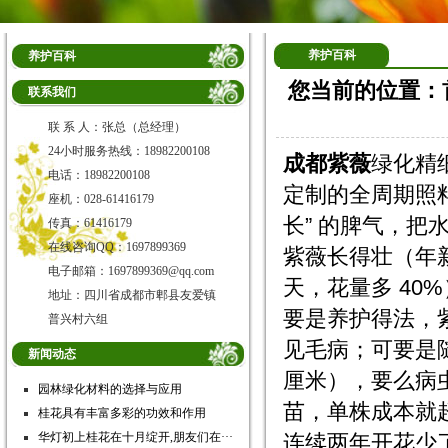
养护百科
养护百科
您当前的位置：
联系我们
联 系 人：张总（总经理）
24小时服务热线：18982200108
成都紫薇
绿化精
电话：18982200108
定制的全周期照
座机：028-61416179
长” 的脾气，
传真：61416179
在线咨询QQ：1697899369
紫薇长得壮（年新梢
电子邮箱：1697899369@qq.com
天，花量多 40%
地址：四川省成都市郫县友爱镇
要是养护得法，
普兴村六组
见毛病；可要是随
新闻动态
厘米），要么病
园林绿化材料的选择与应用
苗，单株成本就超
桂花具有丰富多彩的功效和作用
华灯初上桂花在十月绽开,朋友们在···
连续两年开花少