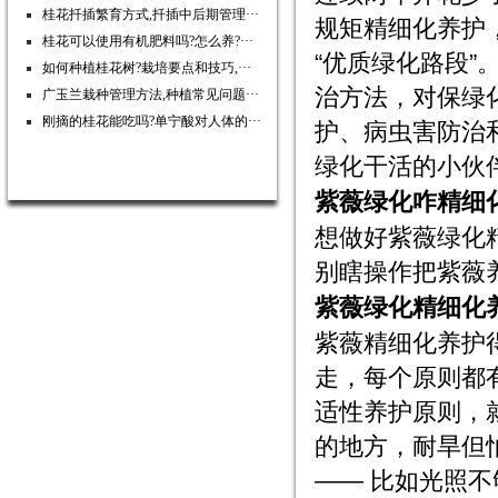
桂花扦插繁育方式,扦插中后期管理···
规矩精细化养护，
桂花可以使用有机肥料吗?怎么养?···
“优质绿化路段
如何种植桂花树?栽培要点和技巧,···
治方法，对保绿
广玉兰栽种管理方法,种植常见问题···
刚摘的桂花能吃吗?单宁酸对人体的···
护、病虫害防治
绿化干活的小伙
紫薇绿化咋精细
想做好紫薇绿化
别瞎操作把紫薇
紫薇绿化精细化
紫薇精细化养护得
走，每个原则都
适性养护原则，
的地方，耐旱但
—— 比如光照