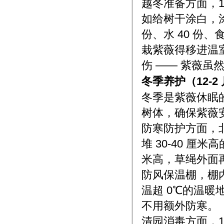
越冬准备方面，
如给树干涂白，涂白
份、水 40 份
栽紫薇得移进温
伤 —— 紫薇虽
冬季养护（12-
冬季是紫薇休眠
树体，确保紫薇
防寒防护方面，北
堆 30-40 厘
米高，草绳外面再
防风保温棚，棚内
温超 0℃的温暖
不用额外防寒。
清园消毒方面，