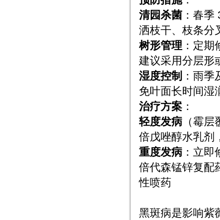
清园杀菌
：春季 
洒枝干、枝条分
树形管理
：定期
建议采用分层形
湿度控制
：雨季
免叶面长时间湿
治疗方案
：
轻度发病
（霉层覆
倍戊唑醇水乳剂，配
重度发病
：立即修
倍代森锰锌复配药
性喷药
2. 黑斑病
黑斑病是影响紫