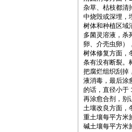
杂草、枯枝都清
中烧毁或深埋，埋
树体和种植区域消
多菌灵溶液，杀
卵、介壳虫卵），
树体修复方面，
条有没有断裂。
把腐烂组织刮掉，
液消毒，最后涂
的话，直径小于 
再涂愈合剂，别
土壤改良方面，
重土壤每平方米施
碱土壤每平方米施 