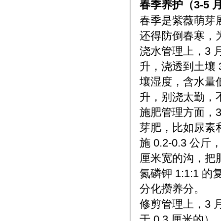
春季养护（3-5
春季是紫薇萌芽
还得防倒春寒，
浇水管理上，3 
升，浇透到土壤 
壤湿度，含水量低于
升，别浇太勤，
施肥管理方面，
芽肥，比如尿素和磷
施 0.2-0.3
厘米宽的沟，把
氮磷钾 1:1:1
分化攒养分。
修剪管理上，3
于 0.3 厘米的