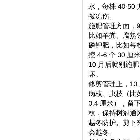
水，每株 40-5
被冻伤。
施肥管理方面，
比如羊粪、腐熟饼肥
磷钾肥，比如每株 
挖 4-6 个 
10 月后就别
坏。
修剪管理上，1
病枝、虫枝（比
0.4 厘米），
枝，保持树冠通风
越冬防护。剪下
会越冬。