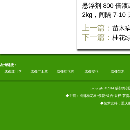
悬浮剂 800 倍液
2kg，间隔 7-10 
上一篇：
苗木
下一篇：
桂花
友情链接：
成都红叶李
成都广玉兰
成都桂花树
成都樱花
成都苗木
Copyright ©2014
◆主营：成都桂花树·樱花·银杏·香樟·菩提
◆技术支持：重庆