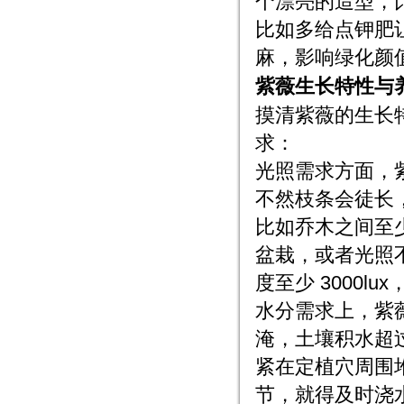
个漂亮的造型，
比如多给点钾肥
麻，影响绿化颜
紫薇生长特性与
摸清紫薇的生长
求：
光照需求方面，紫
不然枝条会徒长
比如乔木之间至
盆栽，或者光照不
度至少 3000l
水分需求上，紫薇
淹，土壤积水超过
紧在定植穴周围堆
节，就得及时浇水，