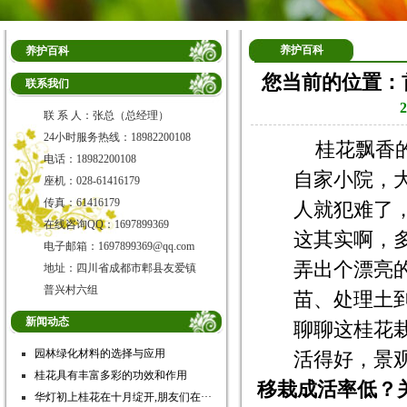
养护百科
养护百科
您当前的位置：
联系我们
联 系 人：张总（总经理）
24小时服务热线：18982200108
桂花飘香
电话：18982200108
自家小院，
座机：028-61416179
传真：61416179
人就犯难了
在线咨询QQ：1697899369
这其实啊，多
电子邮箱：1697899369@qq.com
弄出个漂亮
地址：四川省成都市郫县友爱镇
普兴村六组
苗、处理土
新闻动态
聊聊这桂花
园林绿化材料的选择与应用
活得好，景
桂花具有丰富多彩的功效和作用
移栽成活率低？
华灯初上桂花在十月绽开,朋友们在···