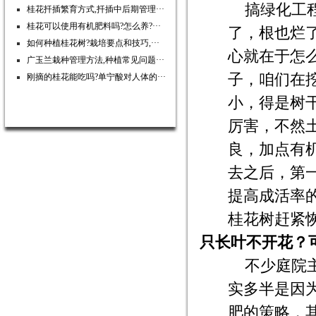
搞绿化工
桂花扦插繁育方式,扦插中后期管理···
桂花可以使用有机肥料吗?怎么养?···
了，根也烂
如何种植桂花树?栽培要点和技巧,···
心就在于怎
广玉兰栽种管理方法,种植常见问题···
子，咱们在
刚摘的桂花能吃吗?单宁酸对人体的···
小，得是树
厉害，不然
良，加点有
去之后，第
提高成活率
桂花树赶紧
只长叶不开花？
不少庭院
实多半是因
肥的策略，