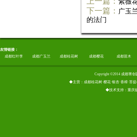
上一篇：
紫薇
下一篇：
广玉
的法门
友情链接：
成都红叶李
成都广玉兰
成都桂花树
成都樱花
成都苗木
Copyright ©2014
◆主营：成都桂花树·樱花·银杏·香樟·菩提
◆技术支持：重庆