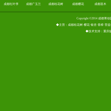
成都红叶李
成都广玉兰
成都桂花树
成都樱花
成都苗木
Copyright ©2014
◆主营：成都桂花树·樱花·银杏·香樟·菩提
◆技术支持：重庆