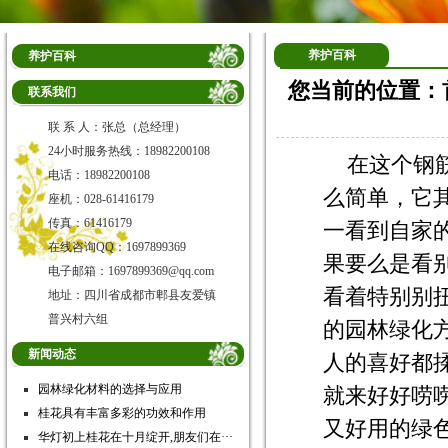
养护百科
养护百科
您当前的位置：
联系我们
联 系 人：张总（总经理）
24小时服务热线：18982200108
在这个钢
电话：18982200108
么简单，它
座机：028-61416179
传真：61416179
一看到自家
在线咨询QQ：1697899369
果要么是看
电子邮箱：1697899369@qq.com
看着特别别
地址：四川省成都市郫县友爱镇
普兴村六组
的园林绿化
新闻动态
人的喜好都
园林绿化材料的选择与应用
就来好好唠
桂花具有丰富多彩的功效和作用
又好用的绿
华灯初上桂花在十月绽开,朋友们在···