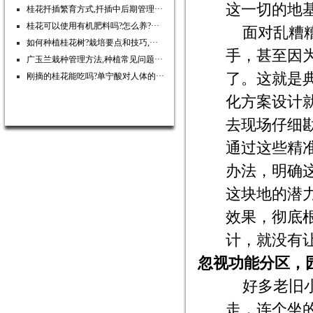
这一切的地
桂花扦插繁育方式,扦插中后期管理···
桂花可以使用有机肥料吗?怎么养?···
面对乱糟
如何种植桂花树?栽培要点和技巧,···
手，甚至因
广玉兰栽种管理方法,种植常见问题···
了。这就是
刚摘的桂花能吃吗?单宁酸对人体的···
化方案设计
去现场仔细
通过这些精
办法，明确
这块地的潜
效果，彻底
计，就没有
忽视功能分区，
好多老旧
走，连个坐