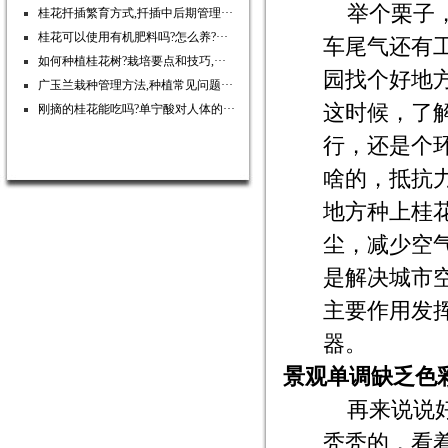
举个栗子
桂花扦插繁育方式,扦插中后期管理···
桂花可以使用有机肥料吗?怎么养?···
车尾气还有
如何种植桂花树?栽培要点和技巧,···
园找个好地
广玉兰栽种管理方法,种植常见问题···
这时候，了
刚摘的桂花能吃吗?单宁酸对人体的···
行，还是个
啥的，抵抗
地方种上桂
尘，减少空
是解决城市
主要作用发
器。
景观单调缺乏色
再来说说
秃秃的，看