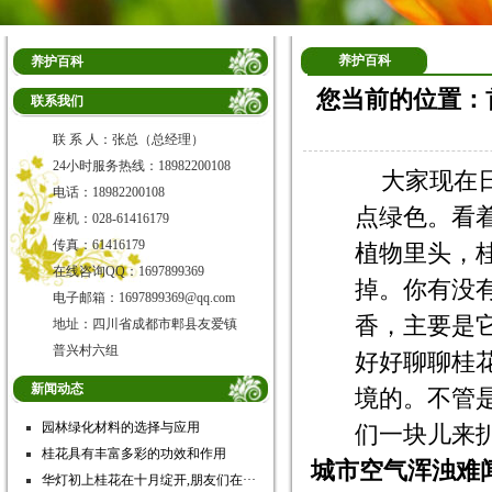
养护百科
养护百科
您当前的位置：
联系我们
联 系 人：张总（总经理）
24小时服务热线：18982200108
大家现在
电话：18982200108
点绿色。看
座机：028-61416179
传真：61416179
植物里头，
在线咨询QQ：1697899369
掉。你有没
电子邮箱：1697899369@qq.com
香，主要是
地址：四川省成都市郫县友爱镇
普兴村六组
好好聊聊桂
新闻动态
境的。不管
园林绿化材料的选择与应用
们一块儿来
桂花具有丰富多彩的功效和作用
城市空气浑浊难
华灯初上桂花在十月绽开,朋友们在···