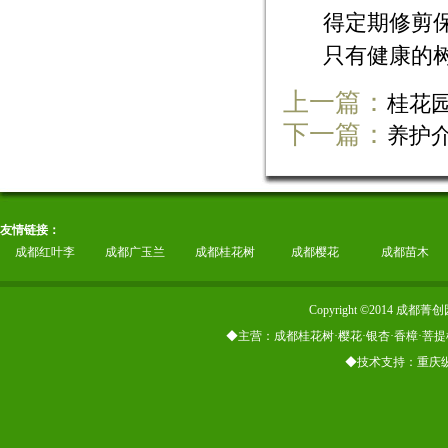
得定期修剪
只有健康的
上一篇：
桂花
下一篇：
养护
友情链接：
成都红叶李
成都广玉兰
成都桂花树
成都樱花
成都苗木
Copyright ©2014
◆主营：成都桂花树·樱花·银杏·香樟·菩提
◆技术支持：重庆