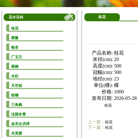
桂花
花木百科
桂花
紫薇
银杏
产品名称:
桂花
广玉兰
米径(cm):
20
高度(cm):
500
垂柳
冠幅(cm):
500
水杉
地径(cm):
23
单位(棵):
棵
天竺桂
价格:
1000
桢楠
发布日期:
2026-05-28 
三角枫
桂花
法国冬青
上一篇：
桂花
金禾女贞球
下一篇：
桂花
木芙蓉