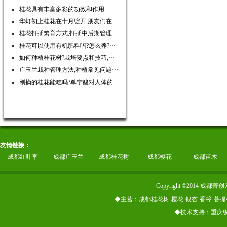
桂花具有丰富多彩的功效和作用
华灯初上桂花在十月绽开,朋友们在···
桂花扦插繁育方式,扦插中后期管理···
桂花可以使用有机肥料吗?怎么养?···
如何种植桂花树?栽培要点和技巧,···
广玉兰栽种管理方法,种植常见问题···
刚摘的桂花能吃吗?单宁酸对人体的···
友情链接：
成都红叶李
成都广玉兰
成都桂花树
成都樱花
成都苗木
Copyright ©2014
◆主营：成都桂花树·樱花·银杏·香樟·菩提
◆技术支持：重庆