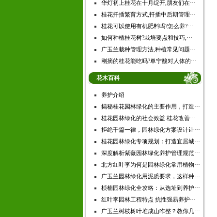
华灯初上桂花在十月绽开,朋友们在···
桂花扦插繁育方式,扦插中后期管理···
桂花可以使用有机肥料吗?怎么养?···
如何种植桂花树?栽培要点和技巧,···
广玉兰栽种管理方法,种植常见问题···
刚摘的桂花能吃吗?单宁酸对人体的···
花木百科
养护介绍
揭秘桂花园林绿化的主要作用，打造···
桂花园林绿化的社会效益 桂花改善···
拒绝千篇一律，园林绿化方案设计让···
桂花园林绿化专项规划：打造宜居城···
深度解析紫薇园林绿化养护管理规范···
北方红叶李为何是园林绿化常用植物···
广玉兰园林绿化用泥质要求，这样种···
桢楠园林绿化全攻略：从选址到养护···
红叶李园林工程特点 抗性强易养护···
广玉兰树枝树叶堆成山咋整？教你几···