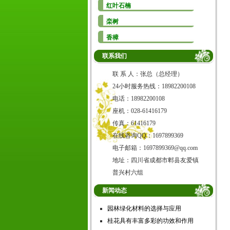
红叶石楠
栾树
香樟
联系我们
联 系 人：张总（总经理）
24小时服务热线：18982200108
电话：18982200108
座机：028-61416179
传真：61416179
在线咨询QQ：1697899369
电子邮箱：1697899369@qq.com
地址：四川省成都市郫县友爱镇
普兴村六组
新闻动态
园林绿化材料的选择与应用
桂花具有丰富多彩的功效和作用