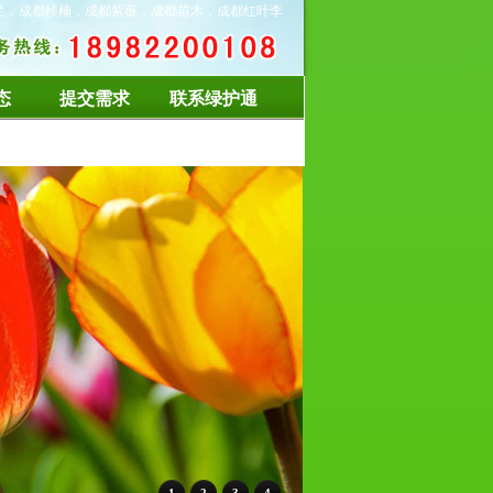
兰，成都桢楠，成都紫薇，成都苗木，成都红叶李
态
提交需求
联系绿护通