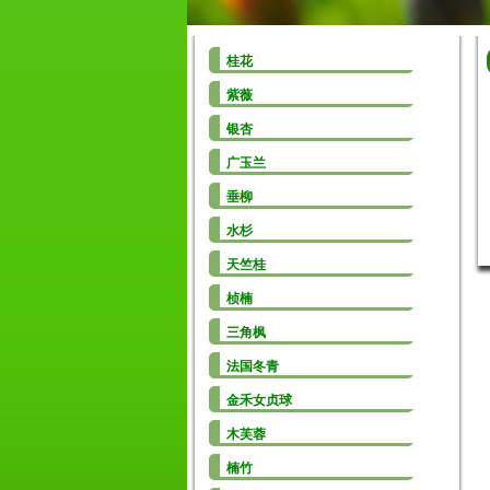
桂花
紫薇
银杏
广玉兰
垂柳
水杉
天竺桂
桢楠
三角枫
法国冬青
金禾女贞球
木芙蓉
楠竹