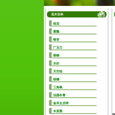
花木百科
桂花
紫薇
银杏
广玉兰
垂柳
水杉
天竺桂
桢楠
三角枫
法国冬青
金禾女贞球
木芙蓉