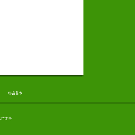
郫县苗木
都苗木等