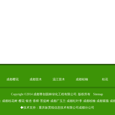
成都樱花
成都苗木
温江苗木
成都桢楠
桂花
Copyright ©2014 成都菁创园林绿化工程有限公司. 版权所有
Sitemap
：成都桂花树·樱花·银杏·香樟·菩提树·成都广玉兰·成都红叶李·成都桢楠·成都紫薇·成
◆技术支持：重庆纵贯线信息技术有限公司成都分公司