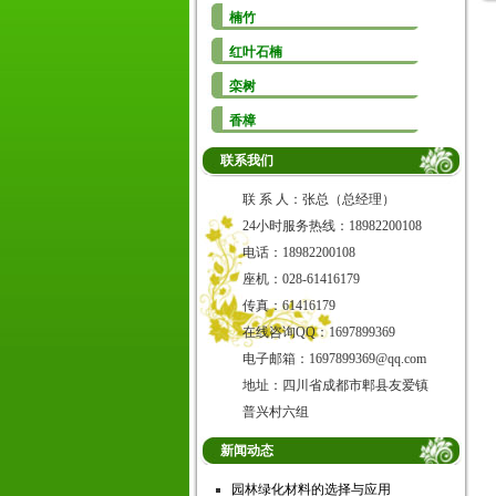
楠竹
红叶石楠
栾树
香樟
联系我们
联 系 人：张总（总经理）
24小时服务热线：18982200108
电话：18982200108
座机：028-61416179
传真：61416179
在线咨询QQ：1697899369
电子邮箱：1697899369@qq.com
地址：四川省成都市郫县友爱镇
普兴村六组
新闻动态
园林绿化材料的选择与应用