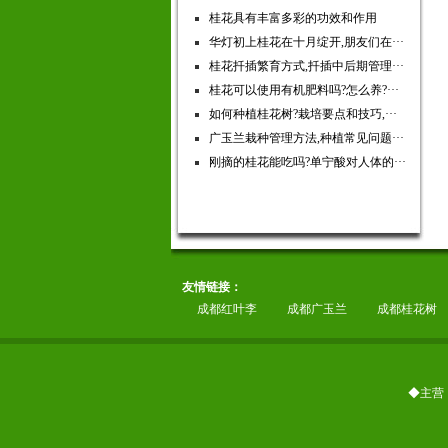
桂花具有丰富多彩的功效和作用
华灯初上桂花在十月绽开,朋友们在···
桂花扦插繁育方式,扦插中后期管理···
桂花可以使用有机肥料吗?怎么养?···
如何种植桂花树?栽培要点和技巧,···
广玉兰栽种管理方法,种植常见问题···
刚摘的桂花能吃吗?单宁酸对人体的···
友情链接：
成都红叶李
成都广玉兰
成都桂花树
◆主营