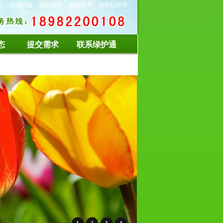
兰，成都桢楠，成都紫薇，成都苗木，成都红叶李
态
提交需求
联系绿护通