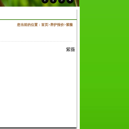
1
2
3
4
您当前的位置：
首页
>
养护报价
>
紫薇
紫薇