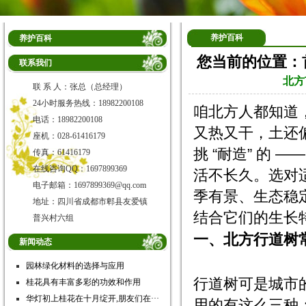
养护百科
养护百科
您当前的位置：
联系我们
北方
联 系 人：张总（总经理）
24小时服务热线：18982200108
咱北方人都知道
电话：18982200108
又热又干，土还
座机：028-61416179
挑 “耐造” 的
传真：61416179
在线咨询QQ：1697899369
活不长久。选对
电子邮箱：1697899369@qq.com
季有景、生态稳
地址：四川省成都市郫县友爱镇
结合它们的生长
普兴村六组
一、北方行道树常
新闻动态
园林绿化材料的选择与应用
行道树可是城市的
桂花具有丰富多彩的功效和作用
华灯初上桂花在十月绽开,朋友们在···
用的有这么三种