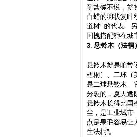
耐盐碱不说，就
白蜡的羽状复叶
道树” 的代表
国槐搭配种在城
3. 悬铃木（法
悬铃木就是咱常说
梧桐）、二球（
是二球悬铃木。它
分裂的，夏天遮
悬铃木长得比国
尘，是工业城市（
点是果毛容易让人
生法桐”。