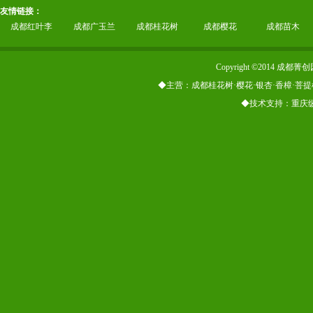
友情链接：
成都红叶李
成都广玉兰
成都桂花树
成都樱花
成都苗木
Copyright ©2014
◆主营：成都桂花树·樱花·银杏·香樟·菩提
◆技术支持：重庆