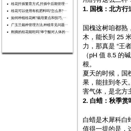
桂花扦插繁育方式,扦插中后期管理···
1. 国槐：北方行
桂花可以使用有机肥料吗?怎么养?···
如何种植桂花树?栽培要点和技巧,···
广玉兰栽种管理方法,种植常见问题···
国槐这树咱都熟
刚摘的桂花能吃吗?单宁酸对人体的···
木，能长到 25
力，那真是 “王
（pH 值 8.
根。
夏天的时候，国
果，能挂到冬天
害气体，是北方主
2. 白蜡：秋季赏
白蜡是木犀科白蜡
值得一提的是，这