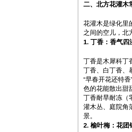
二、北方花灌木常
花灌木是绿化里的
之间的空儿，北
1. 丁香：香气四
丁香是木犀科丁
丁香、白丁香、暴
“早春开花还特香
色的花能散出甜甜
丁香耐旱耐冻（
灌木丛、庭院角落
景。
2. 榆叶梅：花团