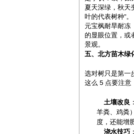
夏天深绿，秋天
叶的代表树种”。
元宝枫耐旱耐冻
的显眼位置，或者
景观。
五、北方苗木绿化
选对树只是第一
这么 5 点要注意
土壤改良
羊粪、鸡粪）
度，还能增
浇水技巧