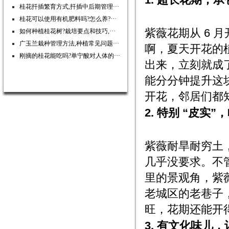
桂花扦插繁育方式,扦插中后期管理···
桂花可以使用有机肥料吗?怎么养?···
紫薇花期从 6 月
如何种植桂花树?栽培要点和技巧,···
广玉兰栽种管理方法,种植常见问题···
啊，夏天开花的
刚摘的桂花能吃吗?单宁酸对人体的···
出来，立刻就成
能分分钟提升这块
开花，邻居们都知
2. 特别 “皮实”
紫薇耐旱耐穷土
几乎没要求。不
里的景观角，紫薇
老城区的老巷子
旺，花期还能开
3. 有文化味儿，