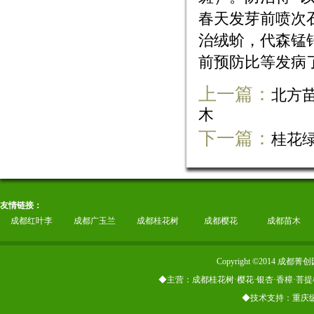
春天发芽前喷次
治绒蚧，代森锰
前预防比等发病
上一篇：
北方苗
木
下一篇：
桂花
友情链接：
成都红叶李
成都广玉兰
成都桂花树
成都樱花
成都苗木
Copyright ©2014
◆主营：成都桂花树·樱花·银杏·香樟·菩提
◆技术支持：重庆