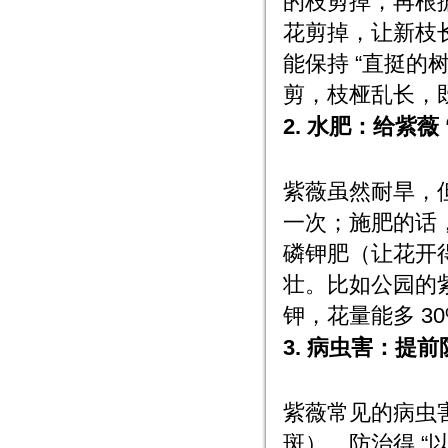
的枝剪掉，再根
花剪掉，让新枝
能保持 “直挺的
剪，枝桠乱长，
2. 水肥：给紫薇
紫薇虽然耐旱，但
一次；施肥的话
磷钾肥（让花开
壮。比如公园的
钾，花量能多 30
3. 病虫害：提前
紫薇常见的病虫
斑）。防治得 “