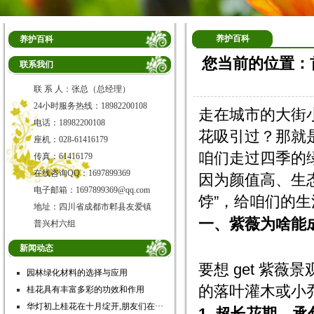
养护百科
养护百科
您当前的位置：
联系我们
联 系 人：张总（总经理）
24小时服务热线：18982200108
走在城市的大街
电话：18982200108
花吸引过？那就
座机：028-61416179
咱们走过四季的绿
传真：61416179
在线咨询QQ：1697899369
因为颜值高、生
电子邮箱：1697899369@qq.com
饽”，给咱们的
地址：四川省成都市郫县友爱镇
一、紫薇为啥能成
普兴村六组
新闻动态
要想 get 紫
园林绿化材料的选择与应用
的落叶灌木或小
桂花具有丰富多彩的功效和作用
华灯初上桂花在十月绽开,朋友们在···
1. 超长花期，承