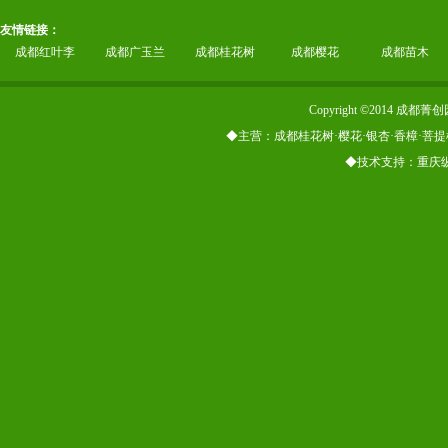
友情链接：
成都红叶李
成都广玉兰
成都桂花树
成都樱花
成都苗木
Copyright ©2014
◆主营：成都桂花树·樱花·银杏·香樟·菩提
◆技术支持：重庆