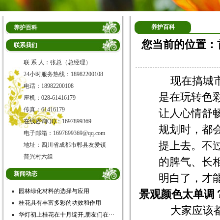
养护百科
养护百科
您当前的位置：
联系我们
联 系 人：张总（总经理）
24小时服务热线：18982200108
现在搞城
电话：18982200108
是在玩转色
座机：028-61416179
传真：61416179
让人心情舒
在线咨询QQ：1697899369
规划时，都
电子邮箱：1697899369@qq.com
提上去。不
地址：四川省成都市郫县友爱镇
普兴村六组
的脾气、长
新闻动态
明白了，才
园林绿化材料的选择与应用
景观颜色太单调
桂花具有丰富多彩的功效和作用
大家应该
华灯初上桂花在十月绽开,朋友们在···