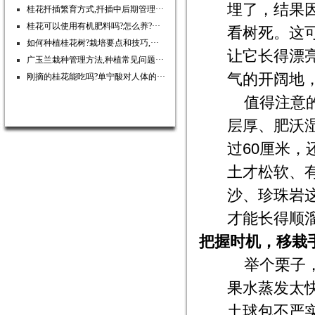
埋了，结果
桂花扦插繁育方式,扦插中后期管理···
桂花可以使用有机肥料吗?怎么养?···
看树死。这
如何种植桂花树?栽培要点和技巧,···
让它长得漂
广玉兰栽种管理方法,种植常见问题···
气的开阔地
刚摘的桂花能吃吗?单宁酸对人体的···
值得注意
层厚、肥沃
过60厘米
土才松软、
沙、珍珠岩
才能长得顺
把握时机，移栽
举个栗子
果水蒸发太
土球包不严