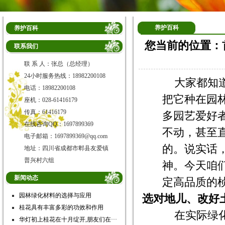
养护百科
养护百科
您当前的位置：
联系我们
联 系 人：张总（总经理）
24小时服务热线：18982200108
大家都知
电话：18982200108
把它种在园
座机：028-61416179
传真：61416179
多园艺爱好
在线咨询QQ：1697899369
不动，甚至
电子邮箱：1697899369@qq.com
的。说实话
地址：四川省成都市郫县友爱镇
普兴村六组
神。今天咱
新闻动态
定高品质的
园林绿化材料的选择与应用
选对地儿、改好
桂花具有丰富多彩的功效和作用
在实际绿
华灯初上桂花在十月绽开,朋友们在···