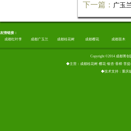
下一篇：
广玉
友情链接：
成都红叶李
成都广玉兰
成都桂花树
成都樱花
成都苗木
Copyright ©2014
◆主营：成都桂花树·樱花·银杏·香樟·菩提
◆技术支持：重庆