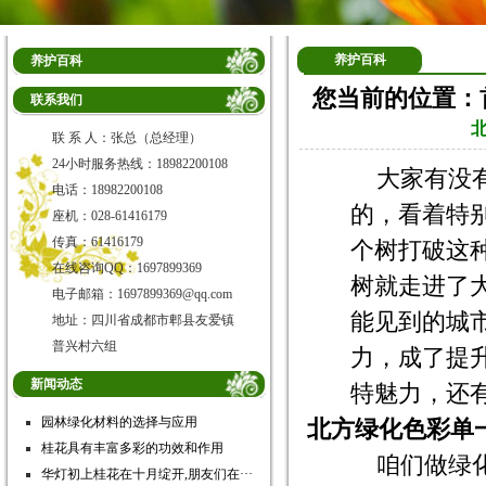
养护百科
养护百科
您当前的位置：
联系我们
联 系 人：张总（总经理）
24小时服务热线：18982200108
大家有没
电话：18982200108
的，看着特
座机：028-61416179
传真：61416179
个树打破这
在线咨询QQ：1697899369
树就走进了
电子邮箱：1697899369@qq.com
能见到的城
地址：四川省成都市郫县友爱镇
普兴村六组
力，成了提
新闻动态
特魅力，还
园林绿化材料的选择与应用
北方绿化色彩单
桂花具有丰富多彩的功效和作用
咱们做绿
华灯初上桂花在十月绽开,朋友们在···