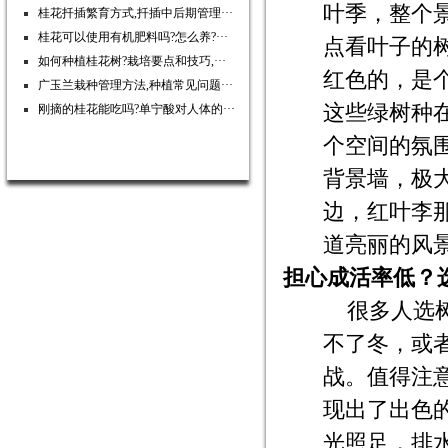
叶季，整个
桂花扦插繁育方式,扦插中后期管理···
桂花可以使用有机肥料吗?怎么养?···
点看叶子的
如何种植桂花树?栽培要点和技巧,···
红色的，是
广玉兰栽种管理方法,种植常见问题···
这些绿树种
刚摘的桂花能吃吗?单宁酸对人体的···
个空间的氛
背景墙，极
边，红叶李
道亮丽的风
担心成活率低？
很多人选
不了冬，或
战。值得注
现出了出色
光照足，排