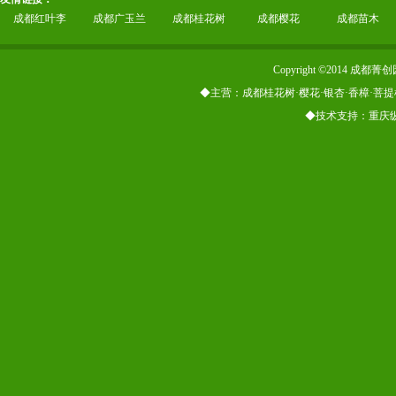
成都红叶李
成都广玉兰
成都桂花树
成都樱花
成都苗木
Copyright ©2014
◆主营：成都桂花树·樱花·银杏·香樟·菩提
◆技术支持：重庆