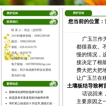
养护百科
养护百科
您当前的位置：
联系我们
联 系 人：张总（总经理）
24小时服务热线：18982200108
广玉兰作
电话：18982200108
都很喜欢。
座机：028-61416179
传真：61416179
慢的情况，
在线咨询QQ：1697899369
接决定了根
电子邮箱：1697899369@qq.com
费大把大把
地址：四川省成都市郫县友爱镇
普兴村六组
让广玉兰在
新闻动态
土壤板结导致树
园林绿化材料的选择与应用
话说回来
桂花具有丰富多彩的功效和作用
主要原因之
华灯初上桂花在十月绽开,朋友们在···