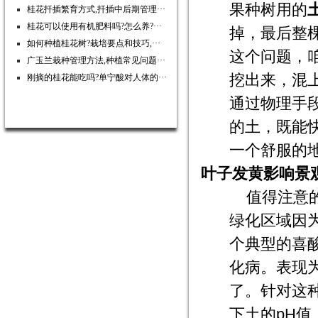
果种树用的
桂花扦插繁育方式,扦插中后期管理···
桂花可以使用有机肥料吗?怎么养?···
掉，最后整
如何种植桂花树?栽培要点和技巧,···
这个问题，
广玉兰栽种管理方法,种植常见问题···
挖出来，混
刚摘的桂花能吃吗?单宁酸对人体的···
通过物理手
的土，既能
一个舒服的
叶子发黄影响景
值得注意
绿化区域因
个典型的喜
化病。表现
了。针对这
下土的pH值