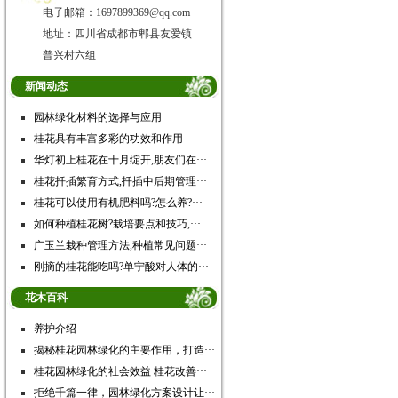
电子邮箱：1697899369@qq.com
地址：四川省成都市郫县友爱镇
普兴村六组
新闻动态
园林绿化材料的选择与应用
桂花具有丰富多彩的功效和作用
华灯初上桂花在十月绽开,朋友们在···
桂花扦插繁育方式,扦插中后期管理···
桂花可以使用有机肥料吗?怎么养?···
如何种植桂花树?栽培要点和技巧,···
广玉兰栽种管理方法,种植常见问题···
刚摘的桂花能吃吗?单宁酸对人体的···
花木百科
养护介绍
揭秘桂花园林绿化的主要作用，打造···
桂花园林绿化的社会效益 桂花改善···
拒绝千篇一律，园林绿化方案设计让···