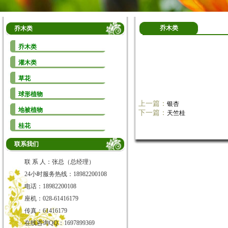
乔木类
乔木类
乔木类
灌木类
草花
球形植物
上一篇：
银杏
地被植物
下一篇：
天竺桂
桂花
联系我们
联 系 人：张总（总经理）
24小时服务热线：18982200108
电话：18982200108
座机：028-61416179
传真：61416179
在线咨询QQ：1697899369