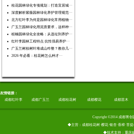
桂花园林绿化专项规划：打造宜居城···
深度解析紫薇园林绿化养护管理规范···
北方红叶李为何是园林绿化常用植物···
广玉兰园林绿化用泥质要求，这样种···
桢楠园林绿化全攻略：从选址到养护···
红叶李园林工程特点 抗性强易养护···
广玉兰树枝树叶堆成山咋整？教你几···
2026 年必看：桂花树怎么种才···
友情链接：
成都红叶李
成都广玉兰
成都桂花树
成都樱花
成都苗木
Copyright ©2014
◆主营：成都桂花树·樱花·银杏·香樟·菩提
◆技术支持：重庆