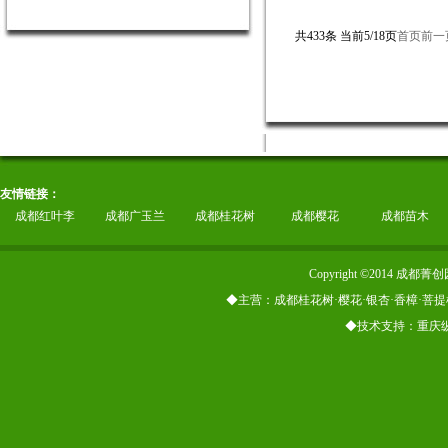
共433条 当前5/18页
首页
前一
友情链接：
成都红叶李
成都广玉兰
成都桂花树
成都樱花
成都苗木
Copyright ©2014
◆主营：成都桂花树·樱花·银杏·香樟·菩提
◆技术支持：重庆