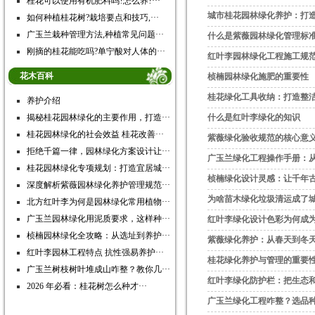
桂花可以使用有机肥料吗?怎么养?···
城市桂花园林绿化养护：打
如何种植桂花树?栽培要点和技巧,···
广玉兰栽种管理方法,种植常见问题···
什么是紫薇园林绿化管理标
刚摘的桂花能吃吗?单宁酸对人体的···
红叶李园林绿化工程施工规
花木百科
桢楠园林绿化施肥的重要性
桂花绿化工具收纳：打造整
养护介绍
揭秘桂花园林绿化的主要作用，打造···
什么是红叶李绿化的知识
桂花园林绿化的社会效益 桂花改善···
紫薇绿化验收规范的核心意
拒绝千篇一律，园林绿化方案设计让···
广玉兰绿化工程操作手册：
桂花园林绿化专项规划：打造宜居城···
桢楠绿化设计灵感：让千年
深度解析紫薇园林绿化养护管理规范···
为啥苗木绿化垃圾清运成了
北方红叶李为何是园林绿化常用植物···
广玉兰园林绿化用泥质要求，这样种···
红叶李绿化设计色彩为何成
桢楠园林绿化全攻略：从选址到养护···
紫薇绿化养护：从春天到冬
红叶李园林工程特点 抗性强易养护···
桂花绿化养护与管理的重要
广玉兰树枝树叶堆成山咋整？教你几···
红叶李绿化防护栏：把生态
2026 年必看：桂花树怎么种才···
广玉兰绿化工程咋整？选品