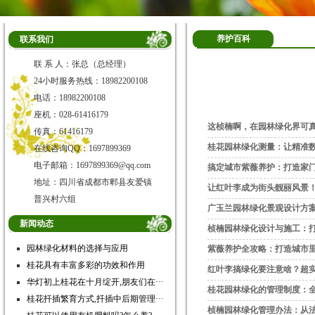
养护百科
联系我们
联 系 人：张总（总经理）
24小时服务热线：18982200108
电话：18982200108
座机：028-61416179
这桢楠啊，在园林绿化界可
传真：61416179
桂花园林绿化测量：让精准
在线咨询QQ：1697899369
电子邮箱：1697899369@qq.com
搞定城市紫薇养护：打造家门
地址：四川省成都市郫县友爱镇
让红叶李成为街头靓丽风景
普兴村六组
广玉兰园林绿化景观设计方
新闻动态
桢楠园林绿化设计与施工：
园林绿化材料的选择与应用
紫薇养护全攻略：打造城市
桂花具有丰富多彩的功效和作用
红叶李搞绿化要注意啥？超
华灯初上桂花在十月绽开,朋友们在···
桂花园林绿化的管理制度：
桂花扦插繁育方式,扦插中后期管理···
桢楠园林绿化管理办法：从