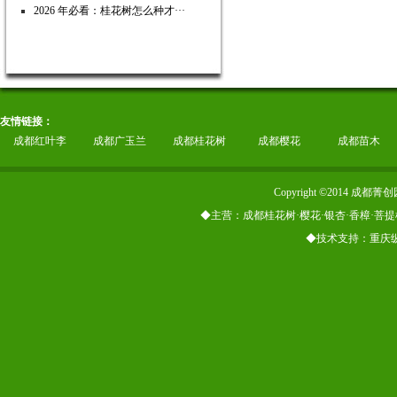
2026 年必看：桂花树怎么种才···
友情链接：
成都红叶李
成都广玉兰
成都桂花树
成都樱花
成都苗木
Copyright ©2014
◆主营：成都桂花树·樱花·银杏·香樟·菩提
◆技术支持：重庆