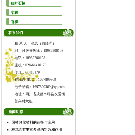
红叶石楠
栾树
香樟
联系我们
联 系 人：张总（总经理）
24小时服务热线：18982200108
电话：18982200108
座机：028-61416179
传真：61416179
在线咨询QQ：1697899369
电子邮箱：1697899369@qq.com
地址：四川省成都市郫县友爱镇
普兴村六组
新闻动态
园林绿化材料的选择与应用
桂花具有丰富多彩的功效和作用