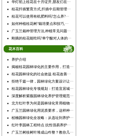
华灯初上桂花在十月绽开,朋友们在···
桂花扦插繁育方式,扦插中后期管理···
桂花可以使用有机肥料吗?怎么养?···
如何种植桂花树?栽培要点和技巧,···
广玉兰栽种管理方法,种植常见问题···
刚摘的桂花能吃吗?单宁酸对人体的···
花木百科
养护介绍
揭秘桂花园林绿化的主要作用，打造···
桂花园林绿化的社会效益 桂花改善···
拒绝千篇一律，园林绿化方案设计让···
桂花园林绿化专项规划：打造宜居城···
深度解析紫薇园林绿化养护管理规范···
北方红叶李为何是园林绿化常用植物···
广玉兰园林绿化用泥质要求，这样种···
桢楠园林绿化全攻略：从选址到养护···
红叶李园林工程特点 抗性强易养护···
广玉兰树枝树叶堆成山咋整？教你几···