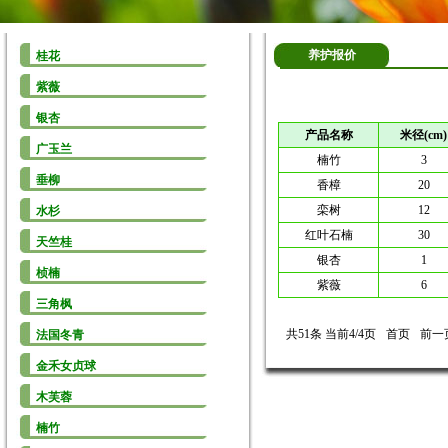
养护报价
桂花
紫薇
银杏
产品名称
米径(cm)
广玉兰
楠竹
3
垂柳
香樟
20
栾树
12
水杉
红叶石楠
30
天竺桂
银杏
1
桢楠
紫薇
6
三角枫
共51条 当前4/4页
首页
前一
法国冬青
金禾女贞球
木芙蓉
楠竹