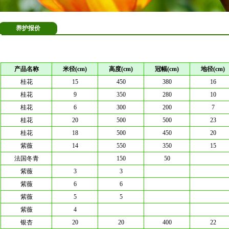
养护报价
产品名称
米径(cm)
高度(cm)
冠幅(cm)
地径(cm)
桂花
15
450
380
16
桂花
9
350
280
10
桂花
6
300
200
7
桂花
20
500
500
23
桂花
18
500
450
20
紫薇
14
550
350
15
法国冬青
150
50
紫薇
3
3
紫薇
6
6
紫薇
5
5
紫薇
4
银杏
20
20
400
22