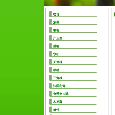
桂花
紫薇
银杏
广玉兰
垂柳
水杉
天竺桂
桢楠
三角枫
法国冬青
金禾女贞球
木芙蓉
楠竹