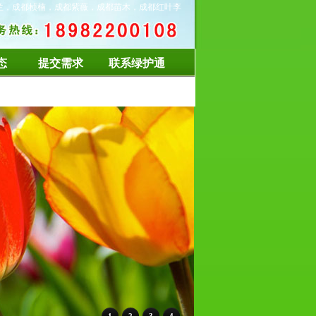
兰，成都桢楠，成都紫薇，成都苗木，成都红叶李
态
提交需求
联系绿护通