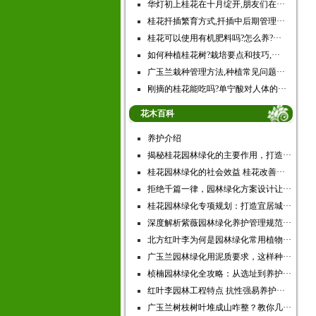
华灯初上桂花在十月绽开,朋友们在···
桂花扦插繁育方式,扦插中后期管理···
桂花可以使用有机肥料吗?怎么养?···
如何种植桂花树?栽培要点和技巧,···
广玉兰栽种管理方法,种植常见问题···
刚摘的桂花能吃吗?单宁酸对人体的···
花木百科
养护介绍
揭秘桂花园林绿化的主要作用，打造···
桂花园林绿化的社会效益 桂花改善···
拒绝千篇一律，园林绿化方案设计让···
桂花园林绿化专项规划：打造宜居城···
深度解析紫薇园林绿化养护管理规范···
北方红叶李为何是园林绿化常用植物···
广玉兰园林绿化用泥质要求，这样种···
桢楠园林绿化全攻略：从选址到养护···
红叶李园林工程特点 抗性强易养护···
广玉兰树枝树叶堆成山咋整？教你几···