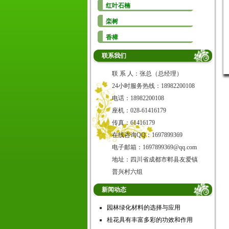
红叶石楠
栾树
香樟
联系我们
联 系 人：张总（总经理）
24小时服务热线：18982200108
电话：18982200108
座机：028-61416179
传真：61416179
在线咨询QQ：1697899369
电子邮箱：1697899369@qq.com
地址：四川省成都市郫县友爱镇
普兴村六组
新闻动态
园林绿化材料的选择与应用
桂花具有丰富多彩的功效和作用